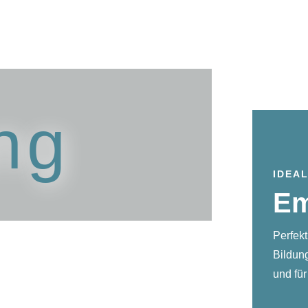
Arbeite mi
ng
IDEA
Em
Perfekt
Bildung
und für