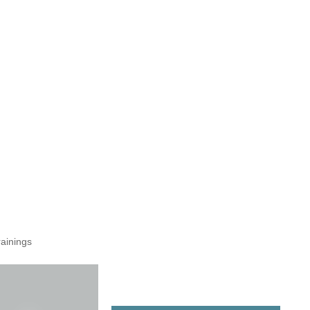
Arbeite mit mir
ainings