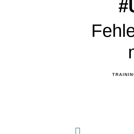
#
Fehle
TRAINI
