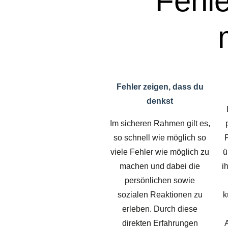
Fehle
Fehler zeigen, dass du
denkst
Im sicheren Rahmen gilt es,
so schnell wie möglich so
viele Fehler wie möglich zu
ü
machen und dabei die
i
persönlichen sowie
sozialen Reaktionen zu
k
erleben. Durch diese
direkten Erfahrungen