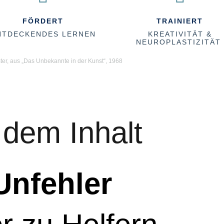
FÖRDERT
TRAINIERT
NTDECKENDES LERNEN
KREATIVITÄT &
NEUROPLASTIZITÄT
ter, aus „Das Unbekannte in der Kunst“, 1968
 dem Inhalt
Unfehler