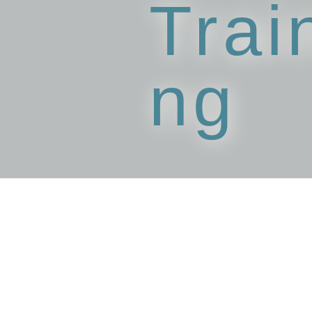
Trai
ng