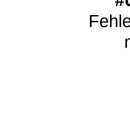
#
Fehle
Kickoff