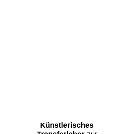
Transfer in eigenen
Kontext
Manifest zur Fehlerkultur
Künstlerisches